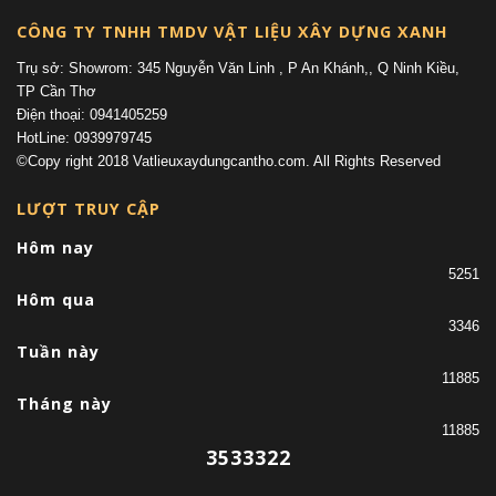
CÔNG TY TNHH TMDV VẬT LIỆU XÂY DỰNG XANH
Trụ sở: Showrom: 345 Nguyễn Văn Linh , P An Khánh,, Q Ninh Kiều,
TP Cần Thơ
Điện thoại: 0941405259
HotLine: 0939979745
©Copy right 2018 Vatlieuxaydungcantho.com. All Rights Reserved
LƯỢT TRUY CẬP
Hôm nay
5251
Hôm qua
3346
Tuần này
11885
Tháng này
11885
3533322