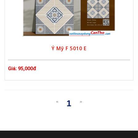
Ý Mỹ F 5010 E
Giá: 95,000đ
1
«
»
(current)