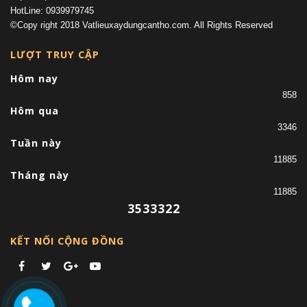
HotLine: 0939979745
©Copy right 2018 Vatlieuxaydungcantho.com. All Rights Reserved
LƯỢT TRUY CẬP
Hôm nay
858
Hôm qua
3346
Tuần này
11885
Tháng này
11885
3533322
KẾT NỐI CỘNG ĐỒNG