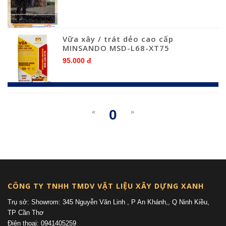
Vữa xây / trát dẻo cao cấp
MINSANDO MSD-L68-XT75
95.000 đ
0
«
»
(current)
CÔNG TY TNHH TMDV VẬT LIỆU XÂY DỰNG XANH
Trụ sở: Showrom: 345 Nguyễn Văn Linh , P An Khánh,, Q Ninh Kiều,
TP Cần Thơ
Điện thoại: 0941405259