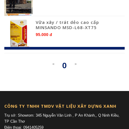
Vữa xây / trát dẻo cao cấp
MINSANDO MSD-L68-XT75
95.000 đ
0
«
»
(current)
CÔNG TY TNHH TMDV VẬT LIỆU XÂY DỰNG XANH
Trụ sở: Showrom: 345 Nguyễn Văn Linh , P An Khánh,, Q Ninh Kiều,
TP Cần Thơ
Điện thoại: 0941405259