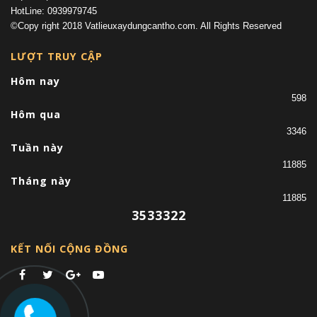
HotLine: 0939979745
©Copy right 2018 Vatlieuxaydungcantho.com. All Rights Reserved
LƯỢT TRUY CẬP
Hôm nay
598
Hôm qua
3346
Tuần này
11885
Tháng này
11885
3533322
KẾT NỐI CỘNG ĐỒNG