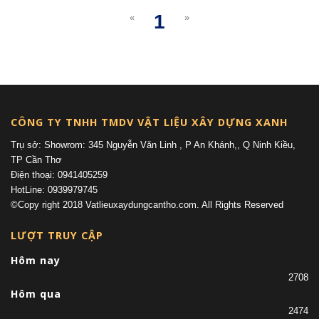
1
«
»
(current)
CÔNG TY TNHH TMDV VẬT LIỆU XÂY DỰNG XANH
Trụ sở: Showrom: 345 Nguyễn Văn Linh , P An Khánh,, Q Ninh Kiều,
TP Cần Thơ
Điện thoại: 0941405259
HotLine: 0939979745
©Copy right 2018 Vatlieuxaydungcantho.com. All Rights Reserved
LƯỢT TRUY CẬP
Hôm nay
2708
Hôm qua
2474