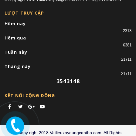
LƯỢT TRUY CẬP
Hôm nay
2313
Hôm qua
6381
Tuần này
21711
Tháng này
21711
3543148
KẾT NỐI CỘNG ĐỒNG
©Copy right 2018 Vatlieuxaydungcantho.com. All Rights