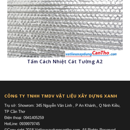
Tấm Cách Nhiệt Cát Tường A2
Nhấn để xem
CÔNG TY TNHH TMDV VẬT LIỆU XÂY DỰNG XANH
Trụ sở: Showrom: 345 Nguyễn Văn Linh , P An Khánh,, Q Ninh Kiều,
TP Cần Thơ
Điện thoại: 0941405259
HotLine: 0939979745
©Copy right 2018 Vatlieuxaydungcantho.com. All Rights Reserved