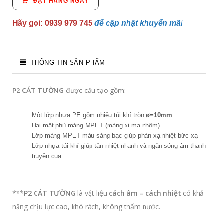
ĐẶT HÀNG NGAY
Hãy gọi: 0939 979 745
để cập nhật khuyến mãi
THÔNG TIN SẢN PHẨM
P2 CÁT TƯỜNG
được cấu tạo gồm:
Một lớp nhựa PE gồm nhiều túi khí tròn
ø=10mm
Hai mặt phủ màng MPET (màng xi mạ nhôm)
Lớp màng MPET màu sáng bạc giúp phản xạ nhiệt bức xạ
Lớp nhựa túi khí giúp tản nhiệt nhanh và ngăn sóng âm thanh
truyền qua.
***
P2 CÁT TƯỜNG
là vật liệu
cách âm – cách nhiệt
có khả
năng chịu lực cao, khó rách, không thấm nước.