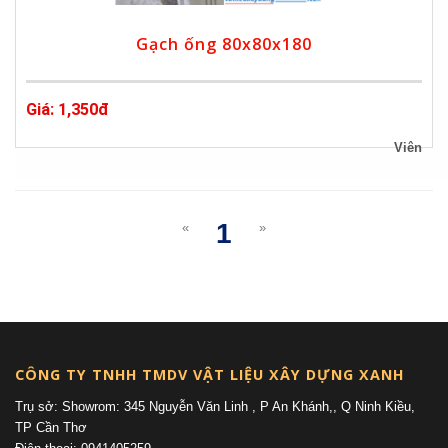
Gạch ống 80x80x180
Giá: 1,350đ
Viên
1
«
»
(current)
CÔNG TY TNHH TMDV VẬT LIỆU XÂY DỰNG XANH
Trụ sở: Showrom: 345 Nguyễn Văn Linh , P An Khánh,, Q Ninh Kiều,
TP Cần Thơ