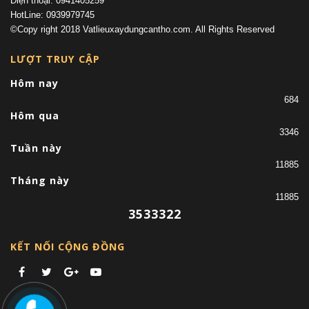
Điện thoại: 0941405259
HotLine: 0939979745
©Copy right 2018 Vatlieuxaydungcantho.com. All Rights Reserved
LƯỢT TRUY CẬP
Hôm nay
684
Hôm qua
3346
Tuần này
11885
Tháng này
11885
3533322
KẾT NỐI CỘNG ĐỒNG