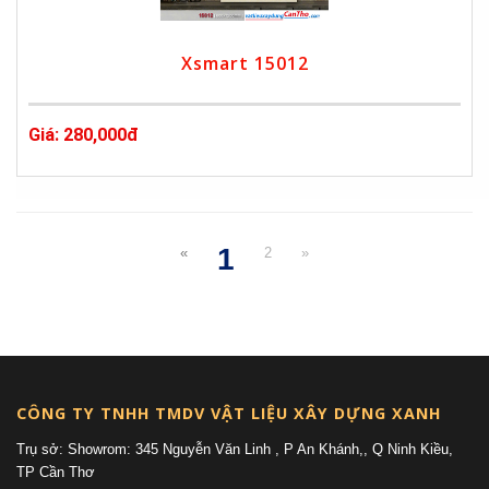
Xsmart 15012
Giá: 280,000đ
1
«
2
»
(current)
CÔNG TY TNHH TMDV VẬT LIỆU XÂY DỰNG XANH
Trụ sở: Showrom: 345 Nguyễn Văn Linh , P An Khánh,, Q Ninh Kiều,
TP Cần Thơ