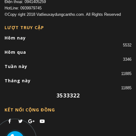
Điện thoại: 0941405259
HotLine: 0939979745
©Copy right 2018 Vatlieuxaydungcantho.com. All Rights Reserved
LƯỢT TRUY CẬP
Hôm nay
5532
Hôm qua
3346
Tuần này
11885
Tháng này
11885
3533322
KẾT NỐI CỘNG ĐỒNG