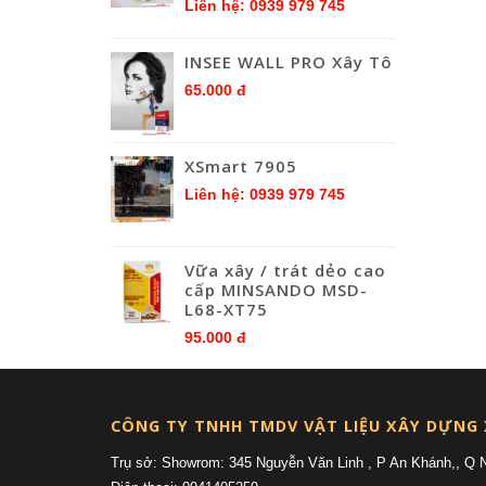
Liên hệ: 0939 979 745
INSEE WALL PRO Xây Tô
65.000 đ
XSmart 7905
Liên hệ: 0939 979 745
Vữa xây / trát dẻo cao
cấp MINSANDO MSD-
L68-XT75
95.000 đ
CÔNG TY TNHH TMDV VẬT LIỆU XÂY DỰNG
Trụ sở: Showrom: 345 Nguyễn Văn Linh , P An Khánh,, Q 