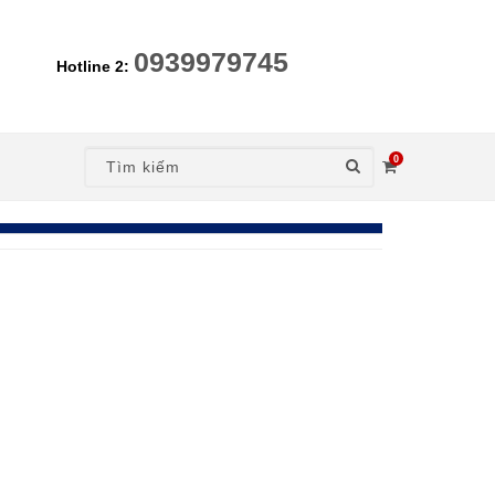
0939979745
Hotline 2:
0
nt)