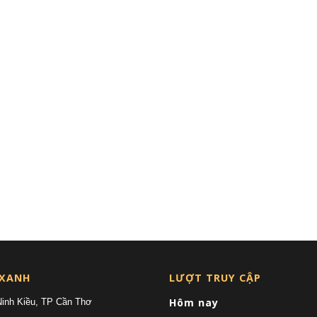
 XANH
LƯỢT TRUY CẬP
Hôm nay
Ninh Kiều, TP Cần Thơ