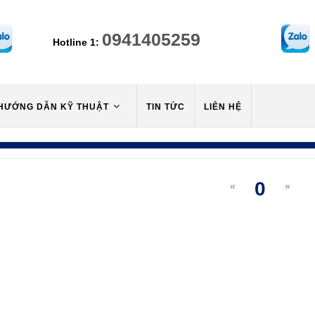
0941405259
Hotline 1:
HƯỚNG DẪN KỸ THUẬT
TIN TỨC
LIÊN HỆ
0
«
»
(curre