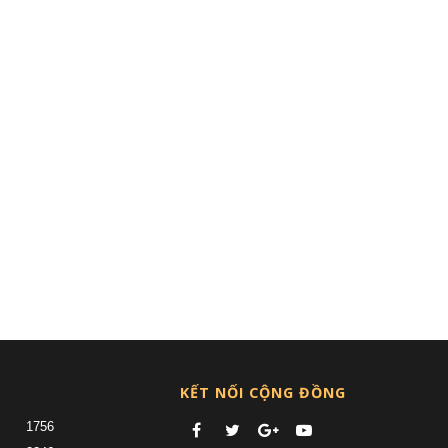
KẾT NỐI CỘNG ĐỒNG
1756