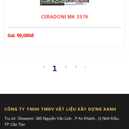
CERADONI MK 3376
Giá: 90,000đ
1
«
2
3
»
(current)
CÔNG TY TNHH TMDV VẬT LIỆU XÂY DỰNG XANH
Trụ sở: Showrom: 345 Nguyễn Văn Linh , P An Khánh,, Q Ninh Kiều,
TP Cần Thơ