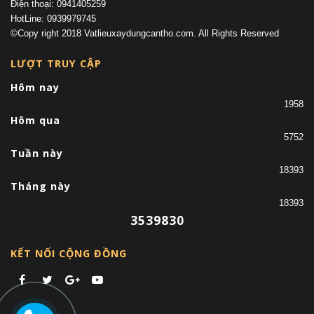
Điện thoại: 0941405259
HotLine: 0939979745
©Copy right 2018 Vatlieuxaydungcantho.com. All Rights Reserved
LƯỢT TRUY CẬP
Hôm nay
1958
Hôm qua
5752
Tuần này
18393
Tháng này
18393
3539830
KẾT NỐI CỘNG ĐỒNG