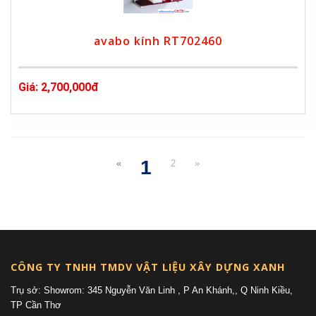
avabo kính RT702460
Giá: 2,700,000đ
1
«
2
»
(current)
CÔNG TY TNHH TMDV VẬT LIỆU XÂY DỰNG XANH
Trụ sở: Showrom: 345 Nguyễn Văn Linh , P An Khánh,, Q Ninh Kiều,
TP Cần Thơ