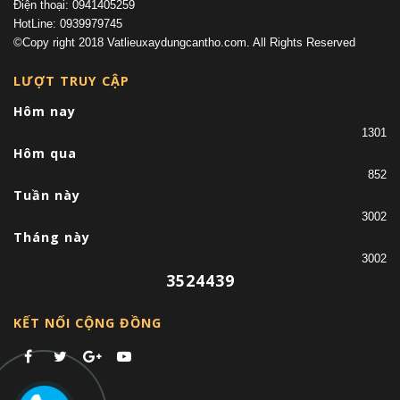
Điện thoại: 0941405259
HotLine: 0939979745
©Copy right 2018 Vatlieuxaydungcantho.com. All Rights Reserved
LƯỢT TRUY CẬP
Hôm nay
1301
Hôm qua
852
Tuần này
3002
Tháng này
3002
3524439
KẾT NỐI CỘNG ĐỒNG