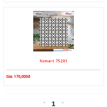
Xsmart 75201
Giá: 170,000đ
1
«
»