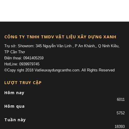
(current)
CÔNG TY TNHH TMDV VẬT LIỆU XÂY DỰNG XANH
Trụ sở: Showrom: 345 Nguyễn Văn Linh , P An Khánh,, Q Ninh Kiều,
TP Cần Thơ
Điện thoại: 0941405259
HotLine: 0939979745
©Copy right 2018 Vatlieuxaydungcantho.com. All Rights Reserved
LƯỢT TRUY CẬP
Hôm nay
6011
Hôm qua
5752
Tuần này
18393