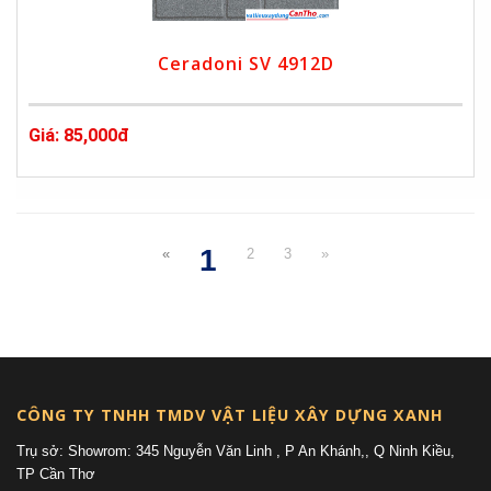
Ceradoni SV 4912D
Giá: 85,000đ
1
«
2
3
»
(current)
CÔNG TY TNHH TMDV VẬT LIỆU XÂY DỰNG XANH
Trụ sở: Showrom: 345 Nguyễn Văn Linh , P An Khánh,, Q Ninh Kiều,
TP Cần Thơ