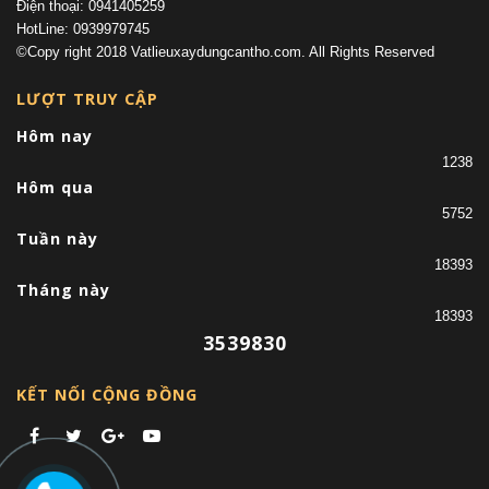
Điện thoại: 0941405259
HotLine: 0939979745
©Copy right 2018 Vatlieuxaydungcantho.com. All Rights Reserved
LƯỢT TRUY CẬP
Hôm nay
1238
Hôm qua
5752
Tuần này
18393
Tháng này
18393
3539830
KẾT NỐI CỘNG ĐỒNG