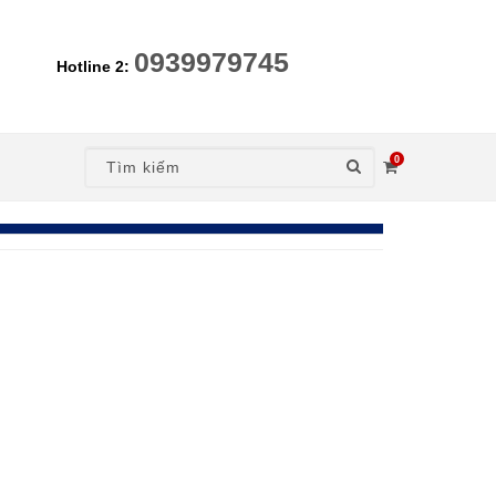
0939979745
Hotline 2:
0
nt)