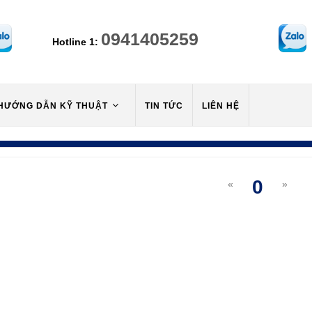
0941405259
Hotline 1:
HƯỚNG DẪN KỸ THUẬT
TIN TỨC
LIÊN HỆ
0
«
»
(curre