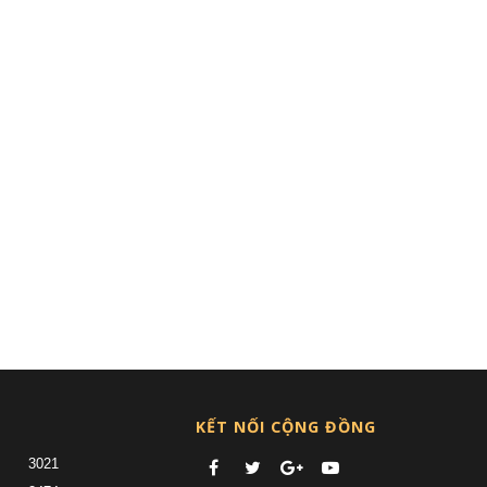
KẾT NỐI CỘNG ĐỒNG
3021