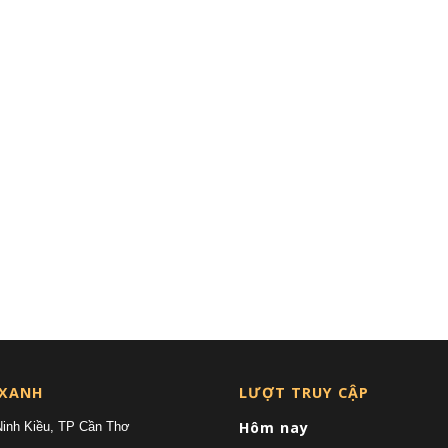
 XANH
LƯỢT TRUY CẬP
Hôm nay
Ninh Kiều, TP Cần Thơ