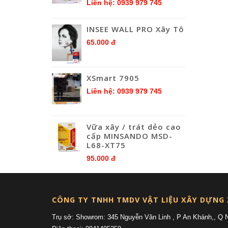
Liên hệ: 0939 979 745
INSEE WALL PRO Xây Tô
65.000 đ
XSmart 7905
Liên hệ: 0939 979 745
Vữa xây / trát dẻo cao
cấp MINSANDO MSD-
L68-XT75
95.000 đ
CÔNG TY TNHH TMDV VẬT LIỆU XÂY DỰNG
Trụ sở: Showrom: 345 Nguyễn Văn Linh , P An Khánh,, Q 