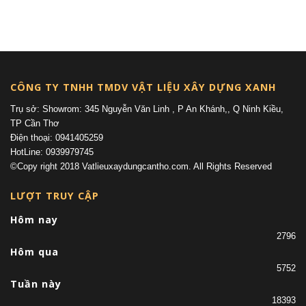
(current)
CÔNG TY TNHH TMDV VẬT LIỆU XÂY DỰNG XANH
Trụ sở: Showrom: 345 Nguyễn Văn Linh , P An Khánh,, Q Ninh Kiều,
TP Cần Thơ
Điện thoại: 0941405259
HotLine: 0939979745
©Copy right 2018 Vatlieuxaydungcantho.com. All Rights Reserved
LƯỢT TRUY CẬP
Hôm nay
2796
Hôm qua
5752
Tuần này
18393