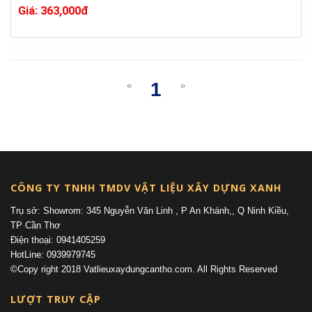
Giá: 363,000đ
1
«
»
(current)
CÔNG TY TNHH TMDV VẬT LIỆU XÂY DỰNG XANH
Trụ sở: Showrom: 345 Nguyễn Văn Linh , P An Khánh,, Q Ninh Kiều,
TP Cần Thơ
Điện thoại: 0941405259
HotLine: 0939979745
©Copy right 2018 Vatlieuxaydungcantho.com. All Rights Reserved
LƯỢT TRUY CẬP