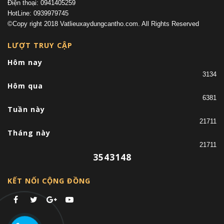
Điện thoại: 0941405259
HotLine: 0939979745
©Copy right 2018 Vatlieuxaydungcantho.com. All Rights Reserved
LƯỢT TRUY CẬP
Hôm nay
3134
Hôm qua
6381
Tuần này
21711
Tháng này
21711
3543148
KẾT NỐI CỘNG ĐỒNG