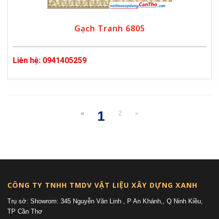
Gạch Tranh 6805
Liên hệ: 0941405259
1
«
2
»
(current)
CÔNG TY TNHH TMDV VẬT LIỆU XÂY DỰNG XANH
Trụ sở: Showrom: 345 Nguyễn Văn Linh , P An Khánh,, Q Ninh Kiều,
TP Cần Thơ