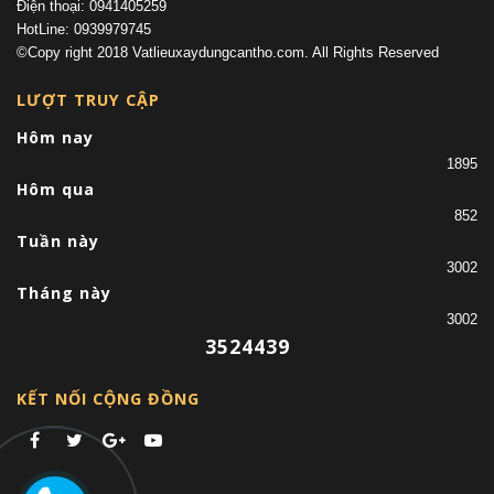
Điện thoại: 0941405259
HotLine: 0939979745
©Copy right 2018 Vatlieuxaydungcantho.com. All Rights Reserved
LƯỢT TRUY CẬP
Hôm nay
1895
Hôm qua
852
Tuần này
3002
Tháng này
3002
3524439
KẾT NỐI CỘNG ĐỒNG