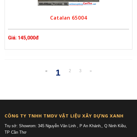
Catalan 65004
Giá: 145,000đ
1
«
2
3
»
(current)
CÔNG TY TNHH TMDV VẬT LIỆU XÂY DỰNG XANH
Trụ sở: Showrom: 345 Nguyễn Văn Linh , P An Khánh,, Q Ninh Kiều,
TP Cần Thơ