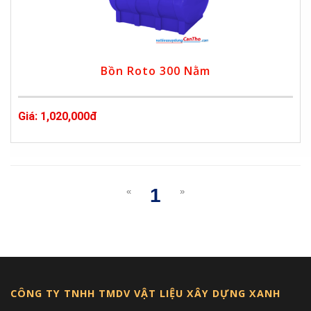
Bồn Roto 300 Nằm
Giá: 1,020,000đ
1
«
»
(current)
CÔNG TY TNHH TMDV VẬT LIỆU XÂY DỰNG XANH