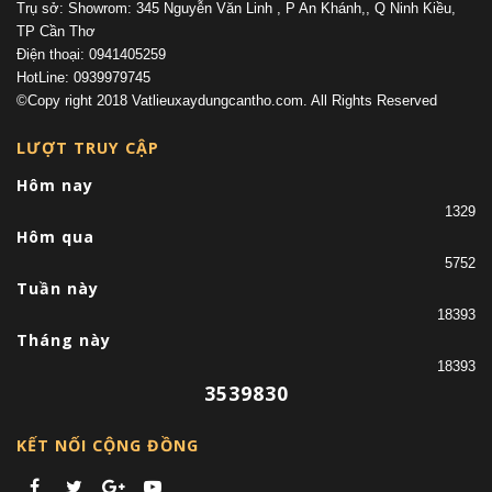
Trụ sở: Showrom: 345 Nguyễn Văn Linh , P An Khánh,, Q Ninh Kiều,
TP Cần Thơ
Điện thoại: 0941405259
HotLine: 0939979745
©Copy right 2018 Vatlieuxaydungcantho.com. All Rights Reserved
LƯỢT TRUY CẬP
Hôm nay
1329
Hôm qua
5752
Tuần này
18393
Tháng này
18393
3539830
KẾT NỐI CỘNG ĐỒNG