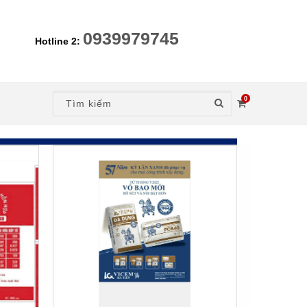
0939979745
Hotline 2:
0