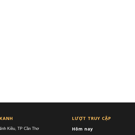
 XANH
LƯỢT TRUY CẬP
Hôm nay
Ninh Kiều, TP Cần Thơ