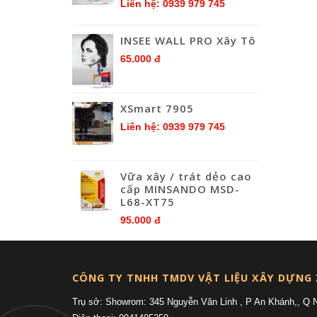
Liên hệ: 0939 979 745
INSEE WALL PRO Xây Tô
65.000 đ
XSmart 7905
Liên hệ: 0939 979 745
Vữa xây / trát dẻo cao
cấp MINSANDO MSD-
L68-XT75
95.000 đ
CÔNG TY TNHH TMDV VẬT LIỆU XÂY DỰNG
Trụ sở: Showrom: 345 Nguyễn Văn Linh , P An Khánh,, Q 