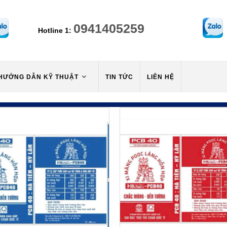
0941405259
Hotline 1:
HƯỚNG DẪN KỸ THUẬT
TIN TỨC
LIÊN HỆ