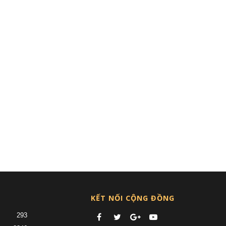
KẾT NỐI CỘNG ĐỒNG
293