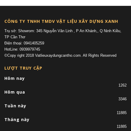
CÔNG TY TNHH TMDV VẬT LIỆU XÂY DỰNG XANH
Trụ sở: Showrom: 345 Nguyễn Văn Linh , P An Khánh,, Q Ninh Kiều,
TP Cần Thơ
Điện thoại: 0941405259
HotLine: 0939979745
©Copy right 2018 Vatlieuxaydungcantho.com. All Rights Reserved
LƯỢT TRUY CẬP
Hôm nay
1262
Hôm qua
3346
Tuần này
11885
Tháng này
11885