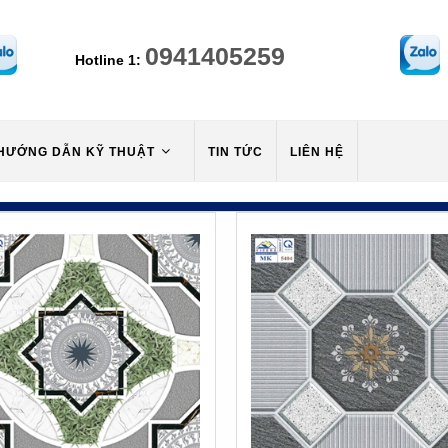
0941405259
Hotline 1:
HƯỚNG DẪN KỸ THUẬT
TIN TỨC
LIÊN HỆ