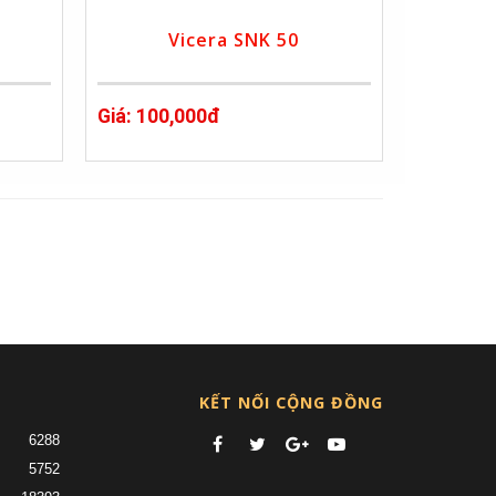
Vicera SNK 50
Giá: 100,000đ
»
KẾT NỐI CỘNG ĐỒNG
6288
5752