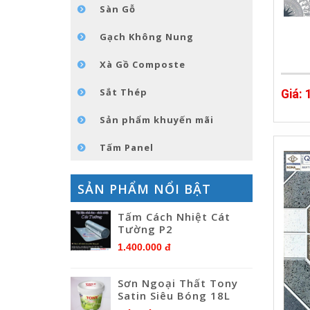
Sàn Gỗ
Gạch Không Nung
Xà Gồ Composte
Sắt Thép
Giá:
Sản phẩm khuyến mãi
Tấm Panel
SẢN PHẨM NỔI BẬT
Tấm Cách Nhiệt Cát
Tường P2
1.400.000 đ
Sơn Ngoại Thất Tony
Satin Siêu Bóng 18L