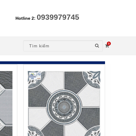
0939979745
Hotline 2:
0