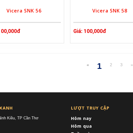
Vicera SNK 56
Vicera SNK 58
 100,000đ
Giá: 100,000đ
1
«
2
3
(current)
 XANH
LƯỢT TRUY CẬP
Hôm nay
Ninh Kiều, TP Cần Thơ
Hôm qua