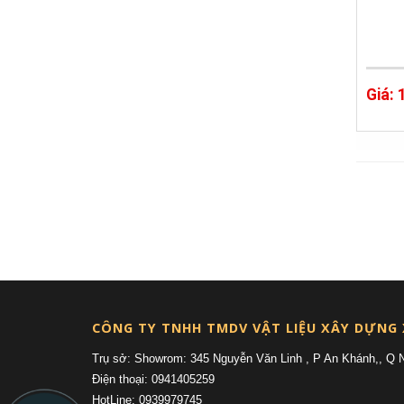
Giá:
CÔNG TY TNHH TMDV VẬT LIỆU XÂY DỰNG
Trụ sở: Showrom: 345 Nguyễn Văn Linh , P An Khánh,, Q 
Điện thoại: 0941405259
HotLine: 0939979745