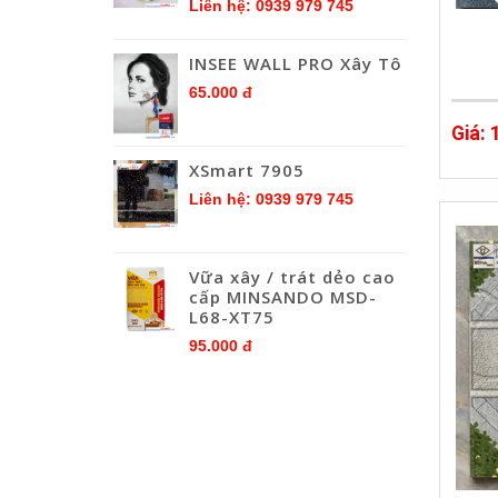
Liên hệ: 0939 979 745
INSEE WALL PRO Xây Tô
65.000 đ
Giá:
XSmart 7905
Liên hệ: 0939 979 745
Vữa xây / trát dẻo cao
cấp MINSANDO MSD-
L68-XT75
95.000 đ