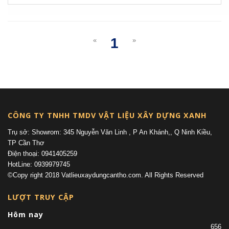
1
«
»
(current)
CÔNG TY TNHH TMDV VẬT LIỆU XÂY DỰNG XANH
Trụ sở: Showrom: 345 Nguyễn Văn Linh , P An Khánh,, Q Ninh Kiều,
TP Cần Thơ
Điện thoại: 0941405259
HotLine: 0939979745
©Copy right 2018 Vatlieuxaydungcantho.com. All Rights Reserved
LƯỢT TRUY CẬP
Hôm nay
656