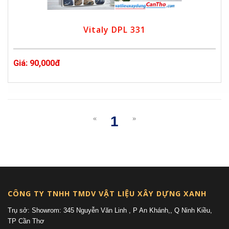
Vitaly DPL 331
Giá: 90,000đ
1
«
»
(current)
CÔNG TY TNHH TMDV VẬT LIỆU XÂY DỰNG XANH
Trụ sở: Showrom: 345 Nguyễn Văn Linh , P An Khánh,, Q Ninh Kiều,
TP Cần Thơ