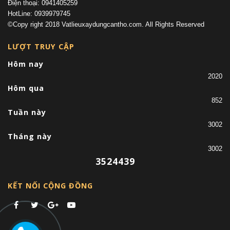
Điện thoại: 0941405259
HotLine: 0939979745
©Copy right 2018 Vatlieuxaydungcantho.com. All Rights Reserved
LƯỢT TRUY CẬP
Hôm nay
2020
Hôm qua
852
Tuần này
3002
Tháng này
3002
3524439
KẾT NỐI CỘNG ĐỒNG