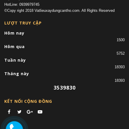
HotLine: 0939979745
©Copy right 2018 Vatlieuxaydungcantho.com. All Rights Reserved
LƯỢT TRUY CẬP
Hôm nay
1500
Hôm qua
5752
Tuần này
18393
Tháng này
18393
3539830
KẾT NỐI CỘNG ĐỒNG