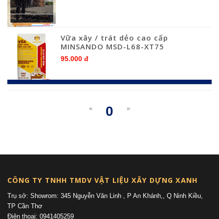
Vữa xây / trát dẻo cao cấp
MINSANDO MSD-L68-XT75
95.000 đ
0
«
»
(current)
CÔNG TY TNHH TMDV VẬT LIỆU XÂY DỰNG XANH
Trụ sở: Showrom: 345 Nguyễn Văn Linh , P An Khánh,, Q Ninh Kiều,
TP Cần Thơ
Điện thoại: 0941405259