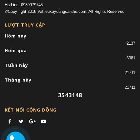
HotLine: 0939979745
©Copy right 2018 Vatlieuxaydungcantho.com. All Rights Reserved
LƯỢT TRUY CẬP
Hôm nay
2137
Hôm qua
6381
Tuần này
21711
Tháng này
21711
3543148
KẾT NỐI CỘNG ĐỒNG