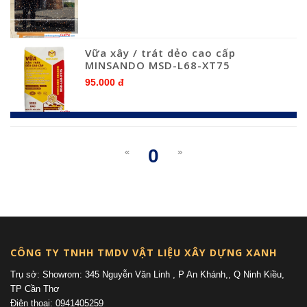
Vữa xây / trát dẻo cao cấp
MINSANDO MSD-L68-XT75
95.000 đ
0
«
»
(current)
CÔNG TY TNHH TMDV VẬT LIỆU XÂY DỰNG XANH
Trụ sở: Showrom: 345 Nguyễn Văn Linh , P An Khánh,, Q Ninh Kiều,
TP Cần Thơ
Điện thoại: 0941405259