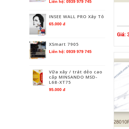
Liên hệ: 0939 979 745
INSEE WALL PRO Xây Tô
65.000 đ
Giá:
XSmart 7905
Liên hệ: 0939 979 745
Vữa xây / trát dẻo cao
cấp MINSANDO MSD-
L68-XT75
95.000 đ