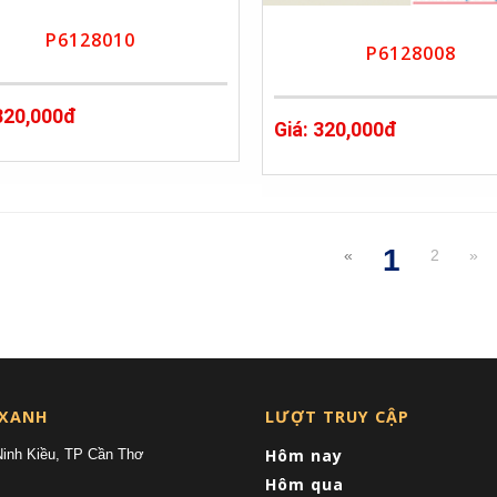
P6128010
P6128008
 320,000đ
Giá: 320,000đ
1
«
2
»
(current
 XANH
LƯỢT TRUY CẬP
Hôm nay
Ninh Kiều, TP Cần Thơ
Hôm qua