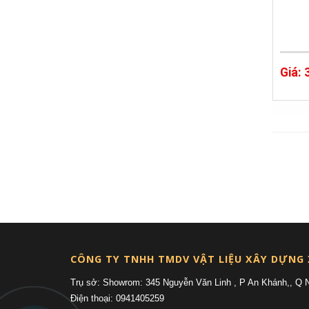
Giá:
CÔNG TY TNHH TMDV VẬT LIỆU XÂY DỰNG
Trụ sở: Showrom: 345 Nguyễn Văn Linh , P An Khánh,, Q 
Điện thoại: 0941405259