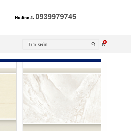
0939979745
Hotline 2:
0