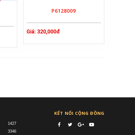
P6128009
Giá: 320,000đ
)
KẾT NỐI CỘNG ĐỒNG
1427
3346